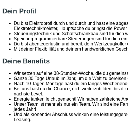
Dein Profil
Du bist Elektroprofi durch und durch und hast eine abg
Elektrotechnikmeister, Hauptsache du bringst die Power 
Steuerungstechnik und Schaltschrankbau sind für dich 
Speicherprogrammierbare Steuerungen sind für dich ein 
Du bist abenteuerlustig und bereit, dein Werkzeugkoffer 
Mit deiner Flexibilität und deinem handwerklichen Gesc
Deine Benefits
Wir setzen auf eine 38-Stunden-Woche, die du gemeinsam
Ganze 30 Tage Urlaub im Jahr, um die Welt zu bereisen
Nach 10 Tagen Montage hast du ein langes Wochenende u
Bei uns hast du die Chance, dich weiterzubilden, bis d
nächste Level.
Energie tanken leicht gemacht! Wir haben zahlreiche A
Unser Team ist mehr als nur ein Team. Wir sind eine 
jedes Jahr!
Und als krönender Abschluss winken eine leistungsgerec
Leasing.